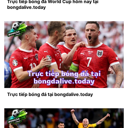
Trực tiếp bóng đá World Cup hôm nay tại
bongdalive.today
Trực tiếp bóng đá tại bongdalive.today