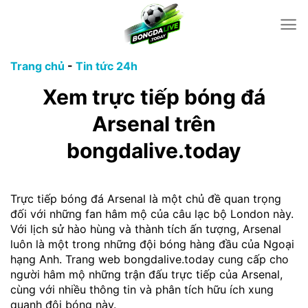
Chuyển
đến
nội
dung
Trang chủ
-
Tin tức 24h
Xem trực tiếp bóng đá
Arsenal trên
bongdalive.today
Trực tiếp bóng đá Arsenal là một chủ đề quan trọng
đối với những fan hâm mộ của câu lạc bộ London này.
Với lịch sử hào hùng và thành tích ấn tượng, Arsenal
luôn là một trong những đội bóng hàng đầu của Ngoại
hạng Anh. Trang web bongdalive.today cung cấp cho
người hâm mộ những trận đấu trực tiếp của Arsenal,
cùng với nhiều thông tin và phân tích hữu ích xung
quanh đội bóng này.