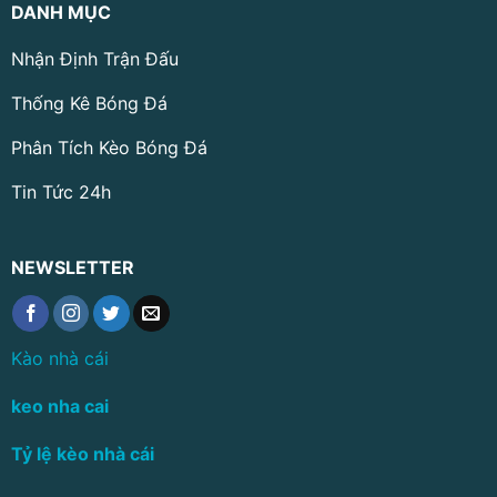
DANH MỤC
Nhận Định Trận Đấu
Thống Kê Bóng Đá
Phân Tích Kèo Bóng Đá
Tin Tức 24h
NEWSLETTER
Kào nhà cái
keo nha cai
Tỷ lệ kèo nhà cái