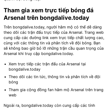
Tham gia xem trực tiếp bóng đá
Arsenal trên bongdalive.today
Trên bongdalive.today, người hâm mộ có thể dễ dàng
theo dõi các trận đấu trực tiếp của Arsenal. Trang web
cung cấp các đường link xem trực tiếp chất lượng cao,
cùng với các thông tin và phân tích về đội bóng. Bạn
sẽ không bao giờ bỏ lỡ những trận cầu quan trọng của
Arsenal khi truy cập bongdalive.today.
Xem trực tiếp các trận đấu của Arsenal tại
bongdalive.today
Theo dõi các tin tức, thông tin và phân tích về đội
bóng
Tham gia cộng đồng fan hâm mộ Arsenal trên trang
web
Ngoài ra, bongdalive.today còn cung cấp các tính