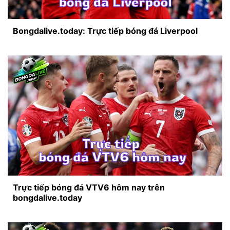
Bongdalive.today: Trực tiếp bóng đá Liverpool
Trực tiếp bóng đá VTV6 hôm nay trên
bongdalive.today