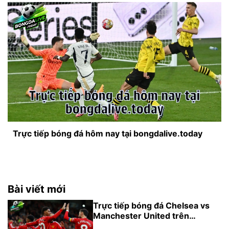
Trực tiếp bóng đá hôm nay tại bongdalive.today
Bài viết mới
Trực tiếp bóng đá Chelsea vs
Manchester United trên
bongdalive.today