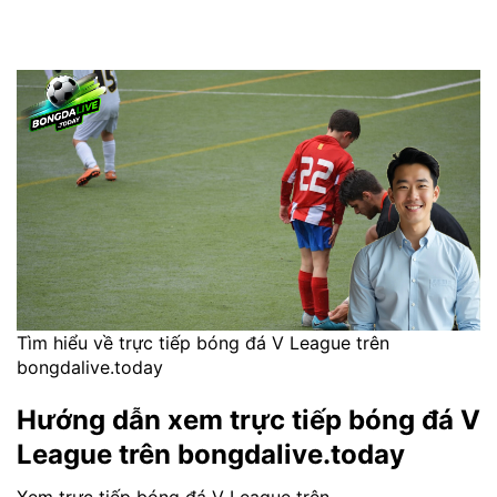
Tìm hiểu về trực tiếp bóng đá V League trên
bongdalive.today
Hướng dẫn xem trực tiếp bóng đá V
League trên bongdalive.today