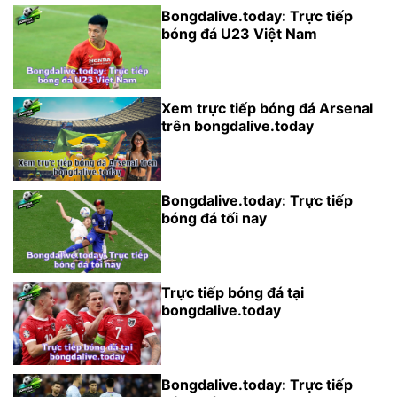
Bongdalive.today: Trực tiếp
bóng đá U23 Việt Nam
Xem trực tiếp bóng đá Arsenal
trên bongdalive.today
Bongdalive.today: Trực tiếp
bóng đá tối nay
Trực tiếp bóng đá tại
bongdalive.today
Bongdalive.today: Trực tiếp