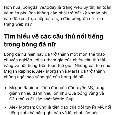
Hơn nữa, bongdalive.today là trang web uy tín, an toàn
và miễn phí. Bạn không cần phải trả bất kỳ khoản phí
nào để xem trực tiếp các trận đấu bóng đá nữ trên
trang web này.
Tìm hiểu về các cầu thủ nổi tiếng
trong bóng đá nữ
Bóng đá nữ hiện nay đã trở thành một môn thể thao
chuyên nghiệp với sự tham gia của nhiều cầu thủ tài
năng và nổi tiếng trên toàn thế giới. Những cái tên như
Megan Rapinoe, Alex Morgan và Marta đã trở thành
những ngôi sao sáng giá của bóng đá nữ.
Megan Rapinoe: Tiền đạo của đội tuyển Mỹ, từng
giành nhiều danh hiệu lớn như Quả bóng vàng và
Cầu thủ xuất sắc nhất World Cup.
Alex Morgan: Cũng là tiền đạo của đội tuyển Mỹ, nổi
tiếng với khả năng ghi bàn và lối chơi sắc bén.