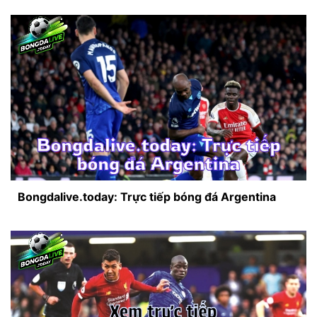
Bongdalive.today: Trực tiếp bóng đá Argentina