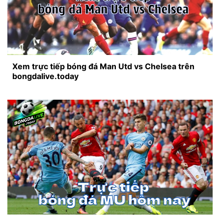
Xem trực tiếp bóng đá Man Utd vs Chelsea trên
bongdalive.today