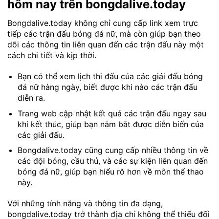
hôm nay trên bongdalive.today
Bongdalive.today không chỉ cung cấp link xem trực
tiếp các trận đấu bóng đá nữ, mà còn giúp bạn theo
dõi các thông tin liên quan đến các trận đấu này một
cách chi tiết và kịp thời.
Bạn có thể xem lịch thi đấu của các giải đấu bóng
đá nữ hàng ngày, biết được khi nào các trận đấu
diễn ra.
Trang web cập nhật kết quả các trận đấu ngay sau
khi kết thúc, giúp bạn nắm bắt được diễn biến của
các giải đấu.
Bongdalive.today cũng cung cấp nhiều thông tin về
các đội bóng, cầu thủ, và các sự kiện liên quan đến
bóng đá nữ, giúp bạn hiểu rõ hơn về môn thể thao
này.
Với những tính năng và thông tin đa dạng,
bongdalive.today trở thành địa chỉ không thể thiếu đối